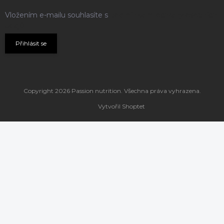
Vložením e-mailu souhlasíte s
podmínkami ochrany osobních
údajů
Přihlásit se
Copyright 2026
Passion nutrition
. Všechna práva vyhrazena.
Vytvořil Shoptet