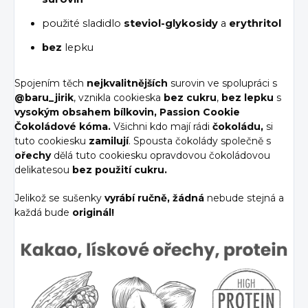
použité sladidlo
steviol-glykosidy
a
erythritol
bez
lepku
Spojením těch
nejkvalitnějších
surovin ve spolupráci s
@baru_jirik
, vznikla cookieska
bez cukru
,
bez lepku
s
vysokým obsahem bílkovin,
Passion Cookie
Čokoládové kóma.
Všichni kdo mají rádi
čokoládu,
si
tuto cookiesku
zamilují
. Spousta čokolády společně s
ořechy
dělá tuto cookiesku opravdovou čokoládovou
delikatesou
bez použití cukru.
Jelikož se sušenky
vyrábí ručně, žádná
nebude stejná a
každá bude
originál!