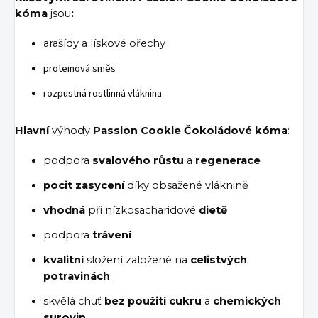
kóma
jsou
:
arašídy a lískové ořechy
proteinová směs
rozpustná rostlinná vláknina
Hlavní
výhody
Passion Cookie Čokoládové kóma
:
podpora
svalového růstu
a
regenerace
pocit zasycení
díky obsažené vláknině
vhodná
při nízkosacharidové
dietě
podpora
trávení
kvalitní
složení založené na
celistvých
potravinách
skvělá chuť
bez použití cukru
a
chemických
surovin