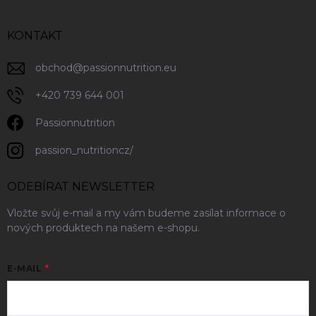
KONTAKT
obchod
@
passionnutrition.eu
+420 739 644 001
Passionnutrition
passion_nutritioncz/
ODEBÍRAT NEWSLETTER
Vložte svůj e-mail a my vám budeme zasílat informace o
nových produktech na našem e-shopu.
E-MAIL