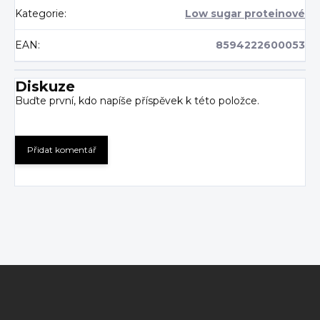
Kategorie
:
Low sugar proteinové
EAN
:
8594222600053
Diskuze
Buďte první, kdo napíše příspěvek k této položce.
Přidat komentář
Z
á
p
a