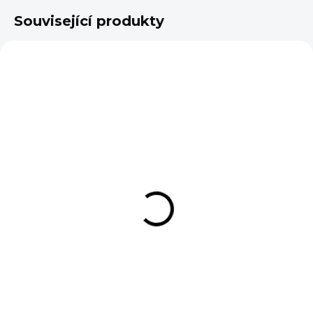
Související produkty
VÍCE ZA MÉNĚ
VÍCE ZA MÉNĚ
SKLADEM
VE VÝROBĚ
Passion Oat cookie
Passion Low sugar
skořicová 70g
cookies Mandle s
mákem 70g
45 Kč
55 Kč
Do košíku
Detail