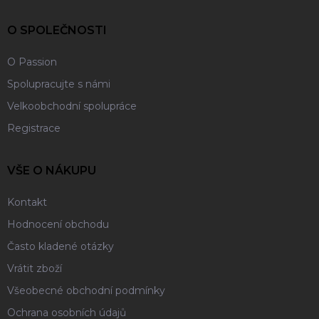
t
í
O SPOLEČNOSTI
O Passion
Spolupracujte s námi
Velkoobchodní spolupráce
Registrace
VŠE O NÁKUPU
Kontakt
Hodnocení obchodu
Často kladené otázky
Vrátit zboží
Všeobecné obchodní podmínky
Ochrana osobních údajů