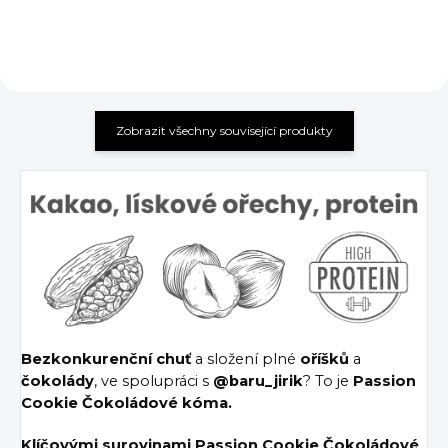
Zobrazit všechny související produkty
Bezkonkurenční
chuť
a složení plné
oříšků
a
čokolády
, ve spolupráci s
@baru_jirik
? To je
Passion
Cookie Čokoládové kóma.
Klíčovými surovinami Passion Cookie Čokoládové