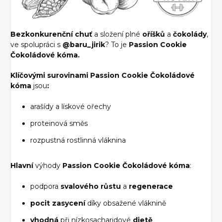
Bezkonkurenční
chuť
a složení plné
oříšků
a
čokolády
,
ve spolupráci s
@baru_jirik
? To je
Passion Cookie
Čokoládové kóma.
Klíčovými surovinami Passion Cookie Čokoládové
kóma
jsou
:
arašídy a lískové ořechy
proteinová směs
rozpustná rostlinná vláknina
Hlavní
výhody
Passion Cookie Čokoládové kóma
:
podpora
svalového růstu
a
regenerace
pocit zasycení
díky obsažené vláknině
vhodná
při nízkosacharidové
dietě