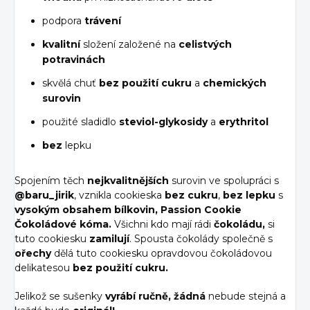
podpora
trávení
kvalitní
složení založené na
celistvých
potravinách
skvělá chuť
bez použití cukru
a
chemických
surovin
použité sladidlo
steviol-glykosidy
a
erythritol
bez
lepku
Spojením těch
nejkvalitnějších
surovin ve spolupráci s
@baru_jirik
, vznikla cookieska
bez cukru
,
bez lepku
s
vysokým obsahem bílkovin,
Passion Cookie
Čokoládové kóma.
Všichni kdo mají rádi
čokoládu,
si
tuto cookiesku
zamilují
. Spousta čokolády společně s
ořechy
dělá tuto cookiesku opravdovou čokoládovou
delikatesou
bez použití cukru.
Jelikož se sušenky
vyrábí ručně, žádná
nebude stejná a