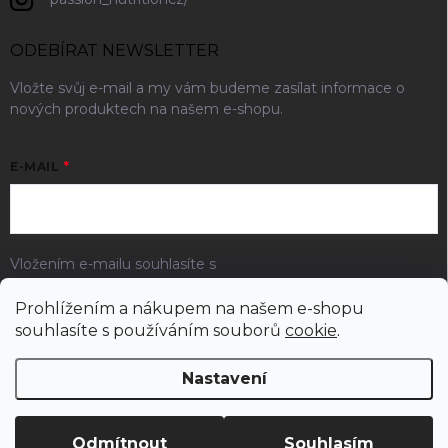
ODEBÍRAT NEWSLETTER
Vložte svůj e-mail a my vám budeme zasílat informace o
nových produktech na našem e-shopu.
E-MAIL
Vložením e-mailu souhlasíte s
podmínkami ochrany osobních
údajů
Prohlížením a nákupem na našem e-shopu
Přihlásit se
souhlasíte s používáním souborů
cookie
.
Nastavení
Copyright 2026
Passion nutrition
. Všechna práva vyhrazena.
Odmítnout
Souhlasím
Vytvořil Shoptet