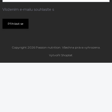
Vložením e-mailu souhlasíte s
podmínkami ochrany osobních
údajů
Přihlásit se
Copyright 2026
Passion nutrition
. Všechna práva vyhrazena.
Vytvořil Shoptet