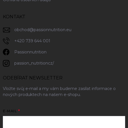
KONTAKT
obchod
@
passionnutrition.eu
+420 739 644 001
Passionnutrition
passion_nutritioncz/
ODEBÍRAT NEWSLETTER
Vložte svůj e-mail a my vám budeme zasílat informace o
nových produktech na našem e-shopu.
E-MAIL