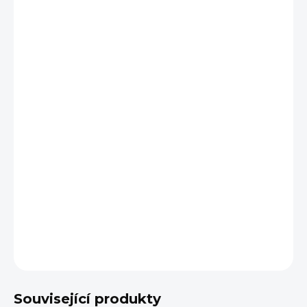
1 - 4 ks
39 Kč
/ ks
5 - 9 ks = sleva 9 %
35,49 Kč
/ ks
10 a více ks = sleva 12 %
34,32 Kč
/ ks
Ušetříte
0 Kč
Proteinová energy tyčinka s příchutí
štrúdl
– výživná
svačina s datlemi a ořechy. Výrobek je
bezlepkový a
bezlaktózový
, ideální jako rychlá svačina mezi jídly nebo
na cesty.
DETAILNÍ INFORMACE
ZEPTAT SE
HLÍDAT
Související produkty