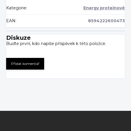
Kategorie
:
Energy proteinové
EAN
:
8594222600473
Diskuze
Buďte první, kdo napíše příspěvek k této položce.
Přidat komentář
Z
á
p