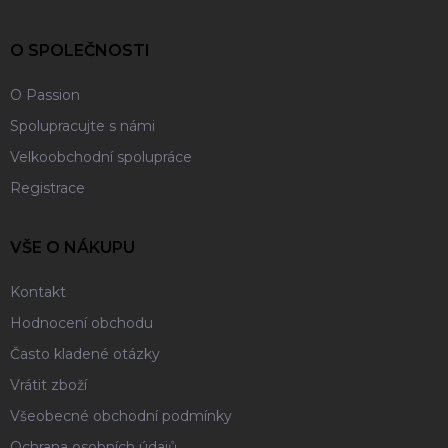
a
t
í
O SPOLEČNOSTI
O Passion
Spolupracujte s námi
Velkoobchodní spolupráce
Registrace
VŠE O NÁKUPU
Kontakt
Hodnocení obchodu
Často kladené otázky
Vrátit zboží
Všeobecné obchodní podmínky
Ochrana osobních údajů