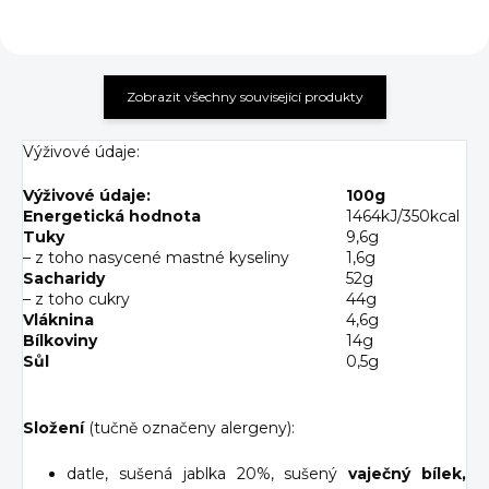
Zobrazit všechny související produkty
Výživové údaje:
Výživové údaje:
100g
Energetická hodnota
1464kJ/350kcal
Tuky
9,6g
– z toho nasycené mastné kyseliny
1,6g
Sacharidy
52g
– z toho cukry
44g
Vláknina
4,6g
Bílkoviny
14g
Sůl
0,5g
Složení
(tučně označeny alergeny)
:
datle, sušená jablka 20%, sušený
vaječný bílek,